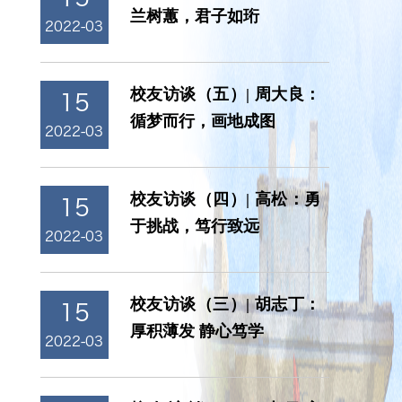
兰树蕙，君子如珩
2022-03
校友访谈（五）| 周大良：
15
循梦而行，画地成图
2022-03
校友访谈（四）| 高松：勇
15
于挑战，笃行致远
2022-03
校友访谈（三）| 胡志丁：
15
厚积薄发 静心笃学
2022-03