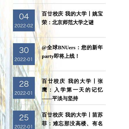
百廿校庆 我的大学丨姚宝
04
荣：北京师范大学之谜
2022-02
@全球BNUers：您的新年
30
party即将上线！
2022-01
百廿校庆 我的大学丨张
28
鹰：入学第一天的记忆
2022-01
——平淡与坚持
百廿校庆 我的大学丨苗苏
25
菲：难忘那没高楼、有名
2022-01