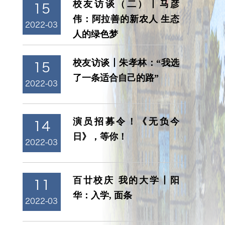
校友访谈（二）丨马彦
15
伟：阿拉善的新农人 生态
2022-03
人的绿色梦
校友访谈丨朱孝林：“我选
15
了一条适合自己的路”
2022-03
演员招募令！《无负今
14
日》，等你！
2022-03
百廿校庆 我的大学丨阳
11
华：入学, 面条
2022-03