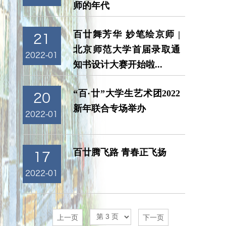
师的年代
百廿舞芳华 妙笔绘京师 |
21
北京师范大学首届录取通
2022-01
知书设计大赛开始啦...
“百·廿”大学生艺术团2022
20
新年联合专场举办
2022-01
百廿腾飞路 青春正飞扬
17
2022-01
上一页
下一页