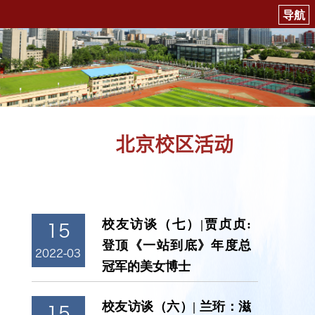
北京校区活动
校友访谈（七）|贾贞贞:
15
登顶《一站到底》年度总
2022-03
冠军的美女博士
校友访谈（六）| 兰珩：滋
15