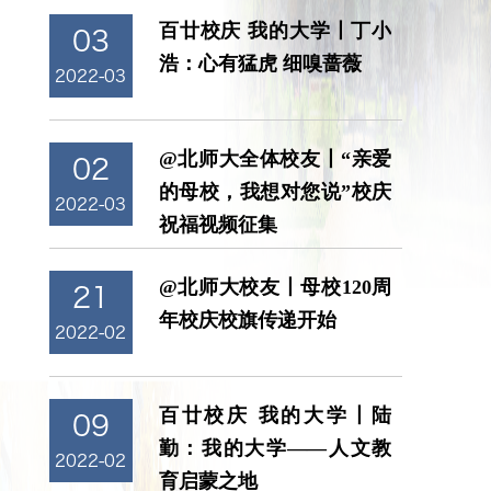
百廿校庆 我的大学丨丁小
03
浩：心有猛虎 细嗅蔷薇
2022-03
@北师大全体校友丨“亲爱
02
的母校，我想对您说”校庆
2022-03
祝福视频征集
@北师大校友丨母校120周
21
年校庆校旗传递开始
2022-02
百廿校庆 我的大学丨陆
09
勤：我的大学——人文教
2022-02
育启蒙之地